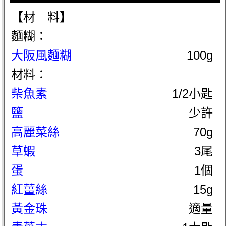
【材 料】
麵糊：
大阪風麵糊
100g
材料：
柴魚素
1/2小匙
鹽
少許
高麗菜絲
70g
草蝦
3尾
蛋
1個
紅薑絲
15g
黃金珠
適量