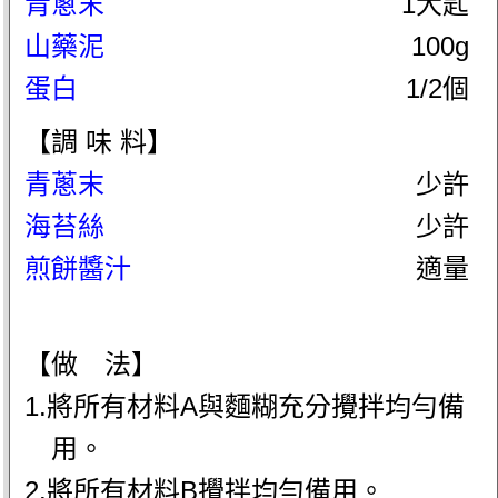
青蔥末
1大匙
山藥泥
100g
蛋白
1/2個
【調 味 料】
青蔥末
少許
海苔絲
少許
煎餅醬汁
適量
【做 法】
1.將所有材料A與麵糊充分攪拌均勻備
用。
2.將所有材料B攪拌均勻備用。