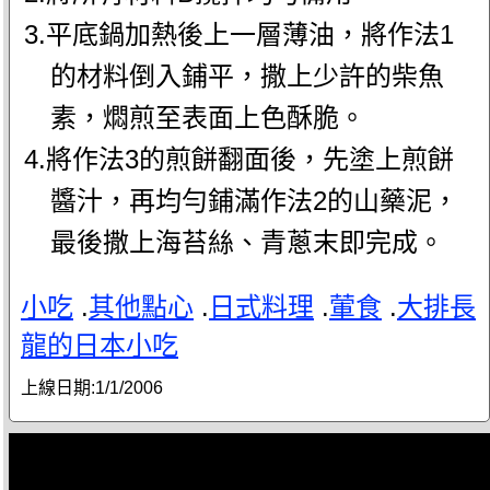
3.平底鍋加熱後上一層薄油，將作法1
的材料倒入鋪平，撒上少許的柴魚
素，燜煎至表面上色酥脆。
4.將作法3的煎餅翻面後，先塗上煎餅
醬汁，再均勻鋪滿作法2的山藥泥，
最後撒上海苔絲、青蔥末即完成。
小吃
.
其他點心
.
日式料理
.
葷食
.
大排長
龍的日本小吃
上線日期:
1/1/2006