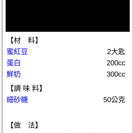
【材 料】
蜜紅豆
2大匙
蛋白
200cc
鮮奶
300cc
【調 味 料】
細砂糖
50公克
【做 法】