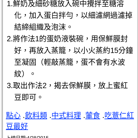
1.鮮奶及細砂糖放入碗中攪拌至糖溶
化，加入蛋白拌勻，以細濾網過濾掉
結締組織及泡沫。
2.將作法1的蛋奶液裝碗，用保鮮膜封
好，再放入蒸籠，以小火蒸約15分鐘
至凝固（輕敲蒸籠，蛋不會有水波
紋）。
3.取出作法2，揭去保鮮膜，放上蜜紅
豆即可。
點心
.
飲料類
.
中式料理
.
葷食
.
吃薏仁紅
豆最好