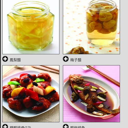
鳳梨醋
梅子醋
糖醋排骨(13)
醋梅燒魚