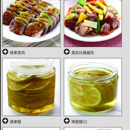
蘋果蒸肉
鳳梨炒雞腿肉
蘋果醋
檸檬醋(1)