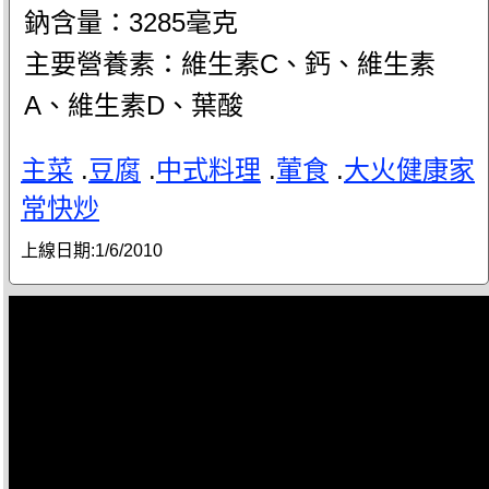
鈉含量：3285毫克
主要營養素：維生素C、鈣、維生素
A、維生素D、葉酸
主菜
.
豆腐
.
中式料理
.
葷食
.
大火健康家
常快炒
上線日期:
1/6/2010