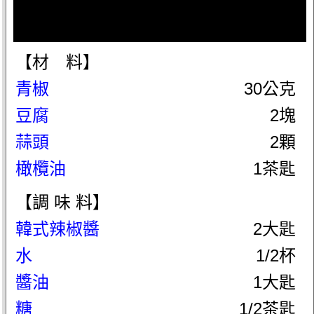
【材 料】
青椒
30公克
豆腐
2塊
蒜頭
2顆
橄欖油
1茶匙
【調 味 料】
韓式辣椒醬
2大匙
水
1/2杯
醬油
1大匙
糖
1/2茶匙