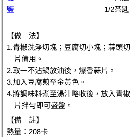
鹽
1/2茶匙
【做 法】
1.青椒洗淨切塊；豆腐切小塊；蒜頭切
片備用。
2.取一不沾鍋放油後，爆香蒜片。
3.加入豆腐煎至金黃色。
4.將調味料煮至湯汁略收後，放入青椒
片拌勻即可盛盤。
【備 註】
熱量：208卡