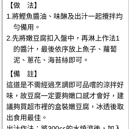
【做 法】
1.將鰹魚醬油、味醂及出汁一起攪拌均
勻備用。
2.先將嫩豆腐扣入盤中，再淋上作法1
的醬汁，最後依序放上魚子、蘿蔔
泥、蔥花、海苔絲即可。
【備 註】
這道是不需經過烹調即可品嚐的涼拌好
味，故豆腐一定要夠嫩口感才會好，建
議夠買超市裡的盒裝嫩豆腐，冰透後取
出食用最佳。
出汁作法：將300㏄的水燒滾後，加入