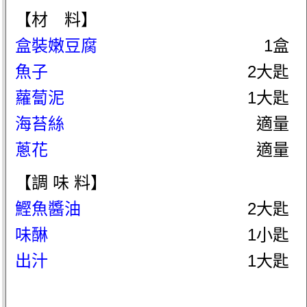
【材 料】
盒裝嫩豆腐
1盒
魚子
2大匙
蘿蔔泥
1大匙
海苔絲
適量
蔥花
適量
【調 味 料】
鰹魚醬油
2大匙
味醂
1小匙
出汁
1大匙