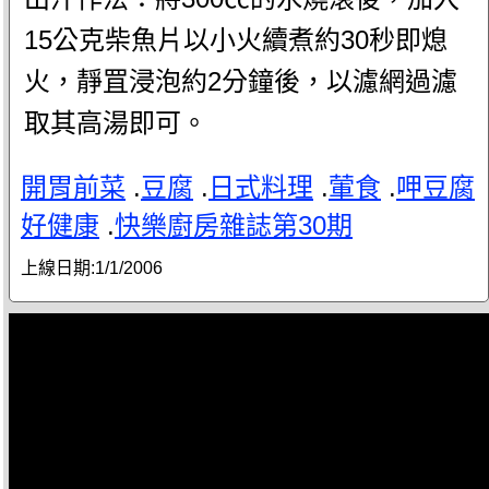
15公克柴魚片以小火續煮約30秒即熄
火，靜罝浸泡約2分鐘後，以濾網過濾
取其高湯即可。
開胃前菜
.
豆腐
.
日式料理
.
葷食
.
呷豆腐
好健康
.
快樂廚房雜誌第30期
上線日期:
1/1/2006