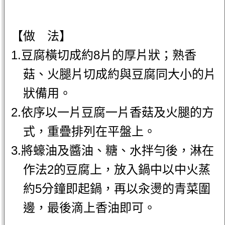
【做 法】
1.豆腐橫切成約8片的厚片狀；熟香
菇、火腿片切成約與豆腐同大小的片
狀備用。
2.依序以一片豆腐一片香菇及火腿的方
式，重疊排列在平盤上。
3.將蠔油及醬油、糖、水拌勻後，淋在
作法2的豆腐上，放入鍋中以中火蒸
約5分鐘即起鍋，再以汆燙的青菜圍
邊，最後滴上香油即可。