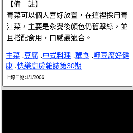
【備 註】
青菜可以個人喜好放置，在這裡採用青
江菜，主要是汆燙後顏色仍舊翠綠，並
且搭配食用，口感最適合。
主菜
.
豆腐
.
中式料理
.
葷食
.
呷豆腐好健
康
.
快樂廚房雜誌第30期
上線日期:
1/1/2006