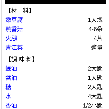
【材 料】
嫩豆腐
1大塊
熟香菇
4-6朵
火腿
4片
青江菜
適量
【調 味 料】
蠔油
2大匙
醬油
1大匙
糖
2大匙
水
4大匙
香油
1/2小匙