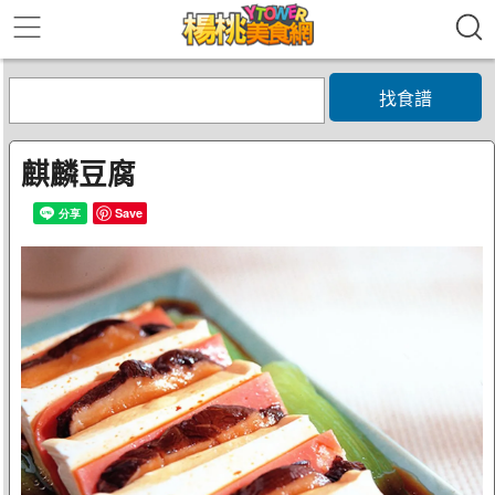
找食譜
麒麟豆腐
Save