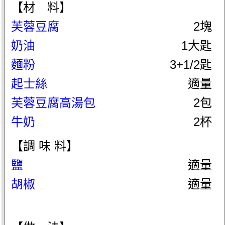
【材 料】
芙蓉豆腐
2塊
奶油
1大匙
麵粉
3+1/2匙
起士絲
適量
芙蓉豆腐高湯包
2包
牛奶
2杯
【調 味 料】
鹽
適量
胡椒
適量