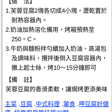
【做 法】
1.芙蓉豆腐2塊各切成4小塊，瀝乾置於
耐熱容器內。
2.奶油加熱溶化備用，烤箱預熱至
250。C。
3.牛奶與麵粉拌勻續加入奶油、高湯包
及調味料，攪拌後倒入豆腐容器內，
撒上起士絲，烤10～15分鐘即可
【備 註】
芙蓉豆腐的香滑柔軟，讓焗烤更添美味
主菜
.
豆腐
.
中式料理
.
葷食
.
呷豆腐好健