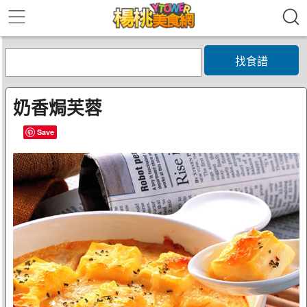
找食譜
奶香焗芙蓉
Save