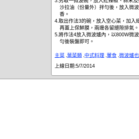
3.另取一微波碗，放入紅辣椒、蒜末及
沙拉油（份量外）拌勻後，放入微波
香。
4.取出作法3的碗，放入空心菜，加入
再蓋上保鮮膜，兩邊各留縫隙排氣。
5.將作法4放入微波爐內，以800W微
勻後裝盤即可。
主菜
.
葉菜類
.
中式料理
.
葷食
.
微波爐也
上線日期:
5/7/2014