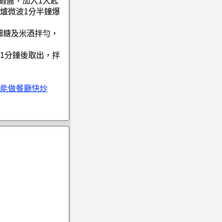
蝦醬，加入1大匙
爐微波1分半鐘爆
細糖及米酒拌勻，
波1分鐘後取出，拌
能做餐廳快炒