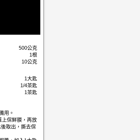
500公克
1根
10公克
1大匙
1/4茶匙
1茶匙
備用。
蓋上保鮮膜，再放
化後取出，撕去保