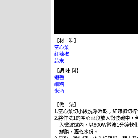
【材 料】
空心菜
紅辣椒
蒜末
【調 味 料】
蝦醬
細糖
米酒
【做 法】
1.空心菜切小段洗淨瀝乾；紅辣椒切碎
2.將作法1的空心菜段放入微波碗中，
入微波爐內，以800W微波1分鐘軟
鮮膜，瀝乾水份。