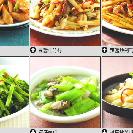
豆醬桂竹筍
辣醬炒劍
蚵仔絲瓜
鹹蛋炒苦瓜(