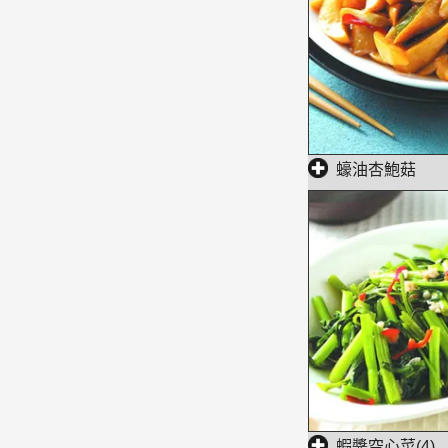
蠔油杏鮑菇
蝦醬空心菜(4)