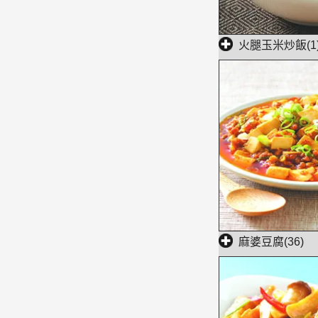
火腿玉米炒飯(1
麻婆豆腐(36)