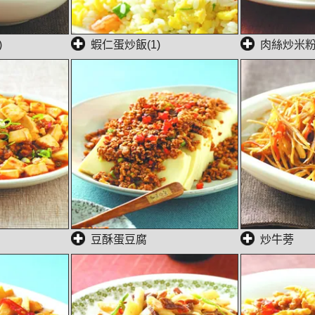
)
蝦仁蛋炒飯(1)
肉絲炒米粉(
豆酥蛋豆腐
炒牛蒡