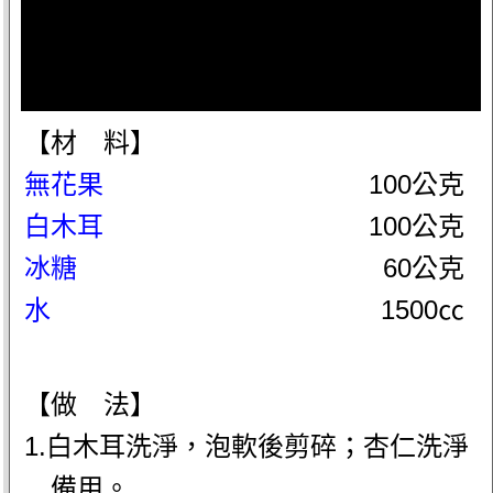
【材 料】
無花果
100公克
白木耳
100公克
冰糖
60公克
水
1500㏄
【做 法】
1.白木耳洗淨，泡軟後剪碎；杏仁洗淨
備用。