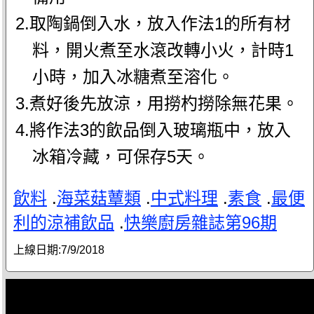
2.取陶鍋倒入水，放入作法1的所有材
料，開火煮至水滾改轉小火，計時1
小時，加入冰糖煮至溶化。
3.煮好後先放涼，用撈杓撈除無花果。
4.將作法3的飲品倒入玻璃瓶中，放入
冰箱冷藏，可保存5天。
飲料
.
海菜菇蕈類
.
中式料理
.
素食
.
最便
利的涼補飲品
.
快樂廚房雜誌第96期
上線日期:
7/9/2018