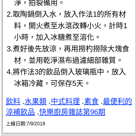
淨，拍裂備用。
2.取陶鍋倒入水，放入作法1的所有材
料，開火煮至水滾改轉小火，計時1
小時，加入冰糖煮至溶化。
3.煮好後先放涼，再用撈杓撈除大塊食
材，並用乾淨濕布過濾細部雜質。
4.將作法3的飲品倒入玻璃瓶中，放入
冰箱冷藏，可保存5天。
飲料
.
水果類
.
中式料理
.
素食
.
最便利的
涼補飲品
.
快樂廚房雜誌第96期
上線日期:
7/9/2018