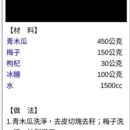
【材 料】
青木瓜
450公克
梅子
150公克
枸杞
30公克
冰糖
100公克
水
1500㏄
【做 法】
1.青木瓜洗淨，去皮切塊去籽；梅子洗