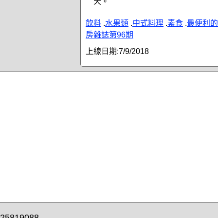
天。
飲料
.
水果類
.
中式料理
.
素食
.
最便利的
房雜誌第96期
上線日期:
7/9/2018
25819088