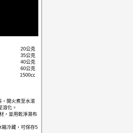
20公克
35公克
40公克
60公克
1500㏄
料，開火煮至水滾
至溶化。
食材，並用乾淨濕布
冰箱冷藏，可保存5