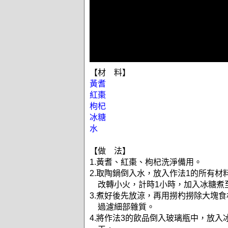
【材 料】
黃耆
紅棗
枸杞
冰糖
水
【做 法】
1.黃耆、紅棗、枸杞洗淨備用。
2.取陶鍋倒入水，放入作法1的所有材
改轉小火，計時1小時，加入冰糖煮
3.煮好後先放涼，再用撈杓撈除大塊
過濾細部雜質。
4.將作法3的飲品倒入玻璃瓶中，放入