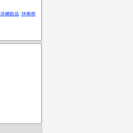
涼補飲品
.
快樂廚