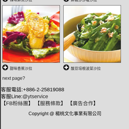
甜味香蕉沙拉
酸豆培根波菜沙拉
next page?
客服電話:+886-2-25819088
客服Line:
@ytservice
【
FB粉絲團
】 【
服務條款
】 【
廣告合作
】
Copyright @ 楊桃文化事業有限公司