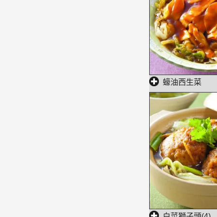
蠔油西生菜
白菜獅子頭(4)