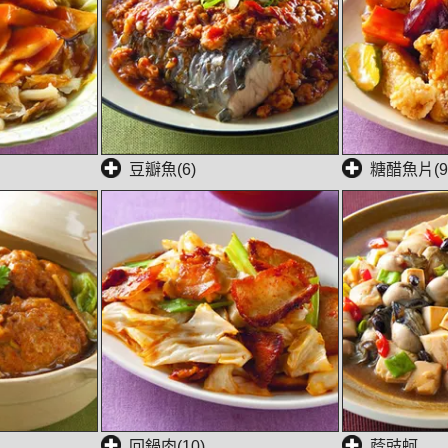
豆瓣魚(6)
糖醋魚片(9
回鍋肉(10)
蔭豉蚵