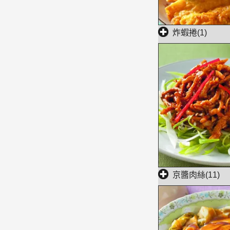
炸蝦捲(1)
京醬肉絲(11)