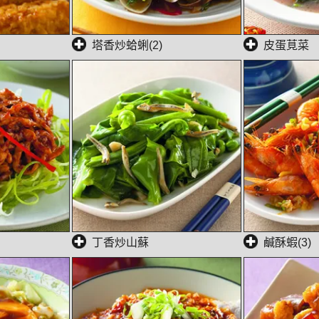
塔香炒蛤蜊(2)
皮蛋莧菜
丁香炒山蘇
鹹酥蝦(3)