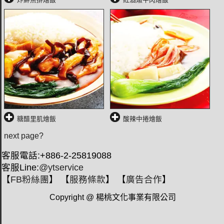
糖醋里肌燴飯
酸辣中捲燴飯
next page?
客服電話:+886-2-25819088
客服Line:
@ytservice
【
FB粉絲團
】 【
服務條款
】 【
廣告合作
】
Copyright @ 楊桃文化事業有限公司