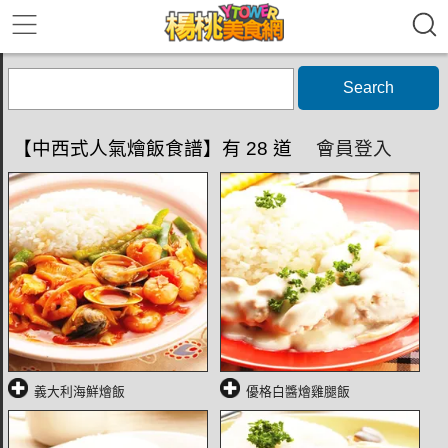
Search
【中西式人氣燴飯食譜】有 28 道
會員登入
義大利海鮮燴飯
優格白醬燴雞腿飯