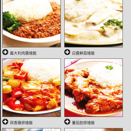
義大利肉醬燴飯
白醬鮮菇燴飯
蒜香雞排燴飯
蕃茄肋排燴飯