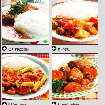
起士牛肉堡燴飯
羅宋燴飯
炸鮮魚排燴飯
紅酒燉牛肉燴飯