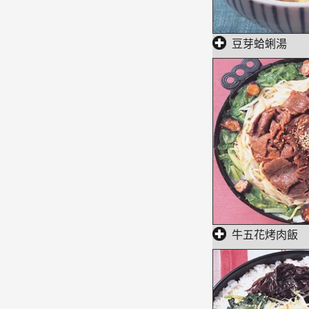
豆芽蛤蜊湯
牛五花烤肉飯