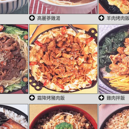
高麗蔘雞湯
羊肉烤肉
霜降烤豬肉飯
雞肉拌飯