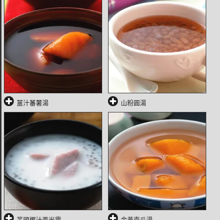
薑汁蕃薯湯
山粉圓湯
芋頭椰汁西米露
金黃南瓜湯