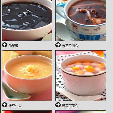
仙草蜜
米苔目甜湯
綠豆仁湯
蕃薯芋圓湯