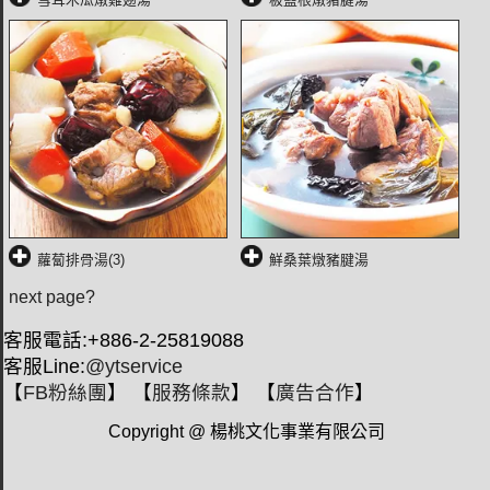
蘿蔔排骨湯(3)
鮮桑葉燉豬腱湯
next page?
客服電話:+886-2-25819088
客服Line:
@ytservice
【
FB粉絲團
】 【
服務條款
】 【
廣告合作
】
Copyright @ 楊桃文化事業有限公司