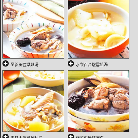
黨蔘黃耆燉雞湯
水梨百合燉雪蛤湯
雪耳木瓜燉雞翅湯
板藍根燉豬腱湯