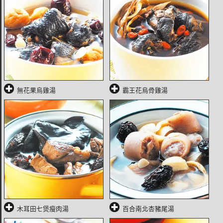
無花果烏雞湯
霸王花烏骨雞湯
木耳田七煲瘦肉湯
百合南北杏豬尾湯