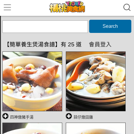
Search
【簡單養生煲湯食譜】有 25 道
會員登入
四神燉豬手湯
蒜仔燉田雞