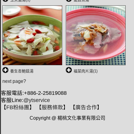
養生杏鮑菇湯
福菜肉片湯(1)
next page?
客服電話:+886-2-25819088
客服Line:
@ytservice
【
FB粉絲團
】 【
服務條款
】 【
廣告合作
】
Copyright @ 楊桃文化事業有限公司