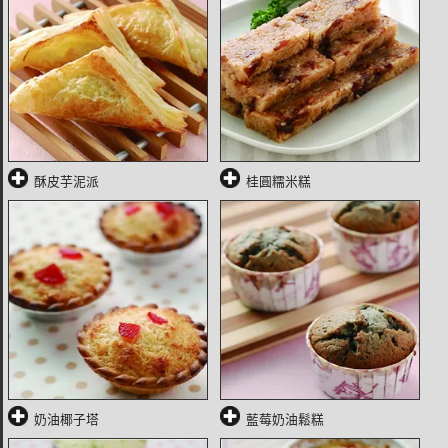
酥皮芋泥派
桂圓糯米糕
奶油椰子塔
藍莓奶油鬆糕