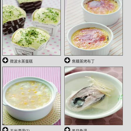
微波水蒸蛋糕
焦糖蒸烤布丁
玉米濃湯(1)
虱目魚湯