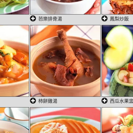
芭樂排骨湯
鳳梨炒飯
柿餅雞湯
西瓜水果