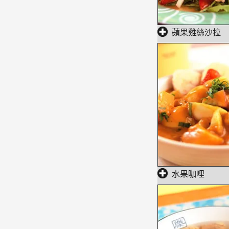
蘋果雞絲沙拉
水果咖哩