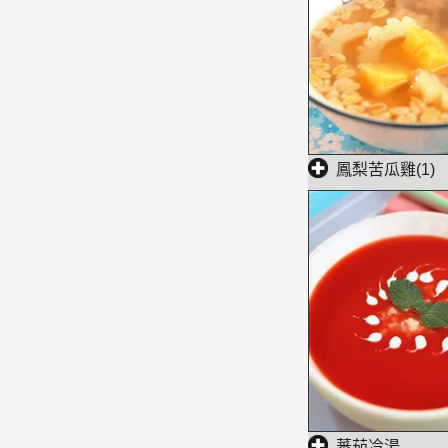
鳳梨苦瓜雞(1)
蕃茄冷湯