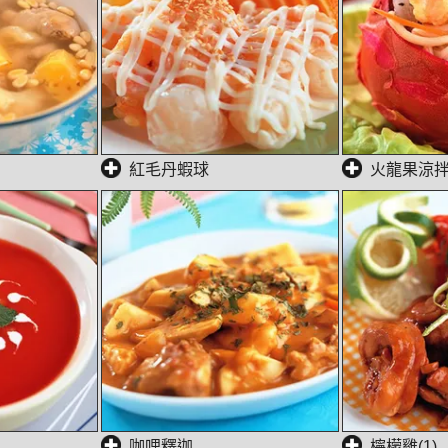
紅毛丹蝦球
火龍果涼
咖哩釋迦
檸檬雞(1)