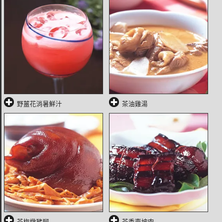
野薑花消暑鮮汁
茶油雞湯
茶梅燉豬腳
茶香東坡肉