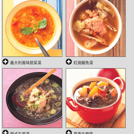
義大利風味蔬菜湯
紅燒鰻魚湯
韓式牛尾湯
富貴牛腩煲