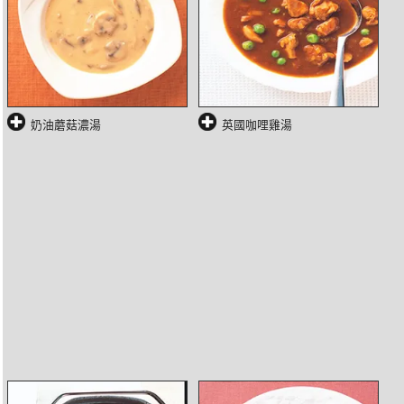
奶油蘑菇濃湯
英國咖哩雞湯