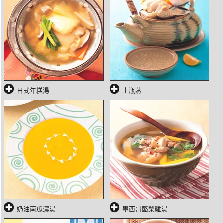
日式年糕湯
土瓶蒸
奶油南瓜濃湯
墨西哥酪梨雞湯