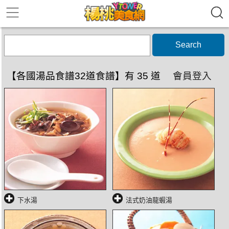
Search
【各國湯品食譜32道食譜】有 35 道
會員登入
下水湯
法式奶油龍蝦湯