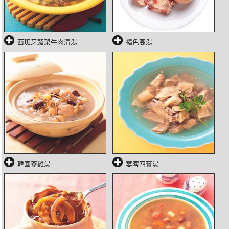
西班牙蔬菜牛肉清湯
褐色高湯
韓國蔘雞湯
宴客四寶湯