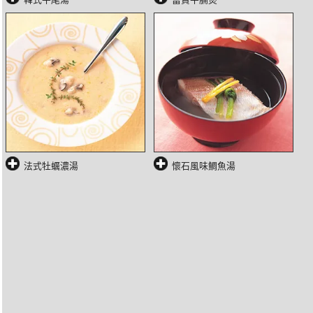
法式牡蠣濃湯
懷石風味鯛魚湯