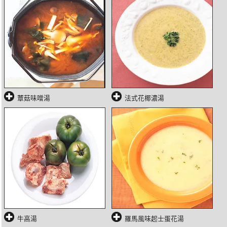
蕈菇味噌湯
法式花椰濃湯
牛高湯
羅馬風味起士蛋花湯