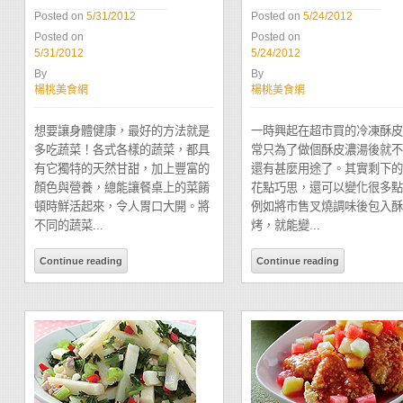
Posted on
5/31/2012
Posted on
5/24/2012
Posted on
Posted on
5/31/2012
5/24/2012
By
By
楊桃美食網
楊桃美食網
想要讓身體健康，最好的方法就是
一時興起在超市買的冷凍酥皮
多吃蔬菜！各式各樣的蔬菜，都具
常只為了做個酥皮濃湯後就不
有它獨特的天然甘甜，加上豐富的
還有甚麼用途了。其實剩下的
顏色與營養，總能讓餐桌上的菜餚
花點巧思，還可以變化很多點
頓時鮮活起來，令人胃口大開。將
例如將市售叉燒調味後包入酥
不同的蔬菜...
烤，就能變...
Continue reading
Continue reading