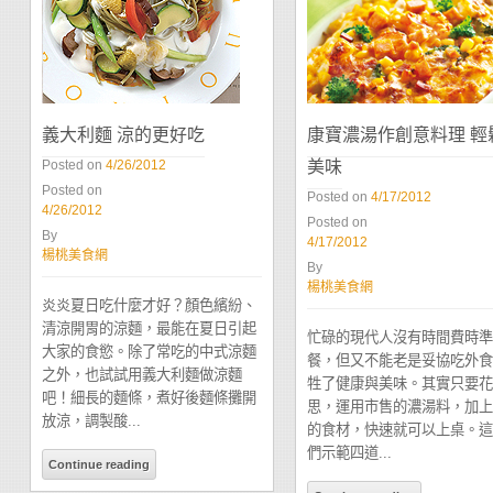
義大利麵 涼的更好吃
康寶濃湯作創意料理 輕
美味
Posted on
4/26/2012
Posted on
Posted on
4/17/2012
4/26/2012
Posted on
By
4/17/2012
楊桃美食網
By
楊桃美食網
炎炎夏日吃什麼才好？顏色繽紛、
清涼開胃的涼麵，最能在夏日引起
忙碌的現代人沒有時間費時準
大家的食慾。除了常吃的中式涼麵
餐，但又不能老是妥協吃外食
之外，也試試用義大利麵做涼麵
牲了健康與美味。其實只要花
吧！細長的麵條，煮好後麵條攤開
思，運用市售的濃湯料，加上
放涼，調製酸...
的食材，快速就可以上桌。這
們示範四道...
Continue reading