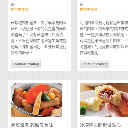
By
By
楊桃美食網
楊桃美食網
菇類種類相當多，除了最常見的香
利用圖案底紙可輕鬆畫出複雜
菇外，現在最正夯的就是雪白菇與
緻的圖案，圖案紙的製作方式
鴻喜菇了，沒有菇腥味且口感清
種，一是影印現成圖案使用，
脆，不管在菜餚中用來當主角或是
可以黑色筆自己設計圖案。平
配角，都相當出色。此外日本流行
將書報上的可愛插圖收集起來
多年的舞菇，...
作時就能組...
Continue reading
Continue reading
蔬菜燉煮 輕鬆又美味
冷凍酥皮輕鬆做點心