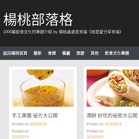
楊桃部落格
1000篇飲食文化的專題介紹 by 楊桃處處是幸福《就是愛分享幸福》
返回楊桃首頁
最新
食譜
餐廳
旅遊
其他
飲食文化專題
手工果醬 祕方大公開
潤餅 好吃的祕密大公開
Posted on
3/20/2014
Posted on
3/13/2014
Posted on
Posted on
3/20/2014
3/13/2014