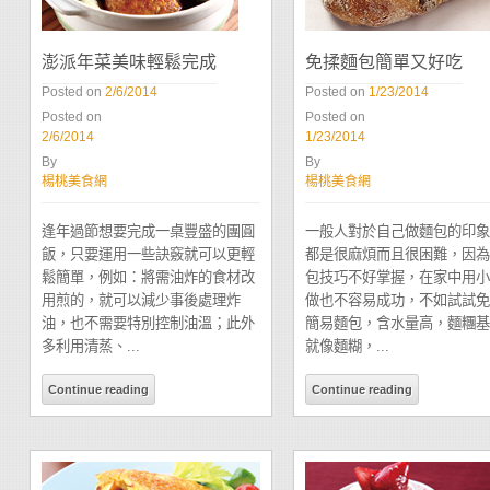
免揉麵包簡單又好吃
澎派年菜美味輕鬆完成
Posted on
1/23/2014
Posted on
2/6/2014
Posted on
Posted on
1/23/2014
2/6/2014
By
By
楊桃美食網
楊桃美食網
一般人對於自己做麵包的印象
逢年過節想要完成一桌豐盛的團圓
都是很麻煩而且很困難，因為
飯，只要運用一些訣竅就可以更輕
包技巧不好掌握，在家中用小
鬆簡單，例如：將需油炸的食材改
做也不容易成功，不如試試免
用煎的，就可以減少事後處理炸
簡易麵包，含水量高，麵糰基
油，也不需要特別控制油溫；此外
就像麵糊，...
多利用清蒸、...
Continue reading
Continue reading