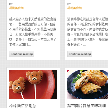
By
By
楊桃美食網
楊桃美食網
越來越多人追求天然健康的飲食習
清明時節吃潤餅是台灣人延續
慣，市售果醬雖然購買方便，但卻
的習俗，潤餅裡包的食材依照
不見得營養衛生，不如花些時間為
飲食習慣不同，內容物也會各
自己和家人動手做果醬，不僅美
好。常見的潤餅以甜辣醬打底
味，更多了一份安心。本單元除了
上一層薄薄的花生粉，接著鋪
要教大家如何...
好的蔬菜，...
Continue reading
Continue reading
棒棒糖甜點創意
超市肉片變身美味料理