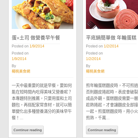
蛋+土司 做營養早午餐
平底鍋簡單做 年輪蛋糕
Posted on
1/9/2014
Posted on
1/2/2014
Posted on
Posted on
1/9/2014
1/2/2014
By
By
楊桃美食網
楊桃美食網
一天中最重要的就是早餐，要如何
煎年輪蛋糕麵皮時，不可煎過
能在短時間內吃得美味又營養呢？
否則麵皮捲起時，表皮會破裂
本專題特別推薦，只要用蛋和土司
成品外觀。蛋糕麵皮需要一層
麵包，再搭配家常食材，就可以簡
趁熱捲起，才會讓麵皮全部接
單變化出多種營養滿分的美味早午
一起。煎蛋糕麵皮時，用小火
餐！...
煎熟，千萬...
Continue reading
Continue reading