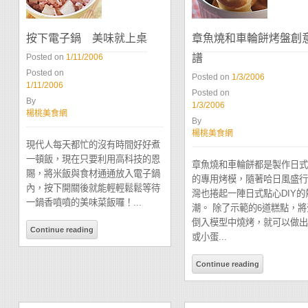
按下電子鍋 美味就上桌
章魚燒和車輪餅烤盤創
譜
Posted on
1/11/2006
Posted on
Posted on
1/3/2006
1/11/2006
Posted on
By
1/3/2006
楊桃美食網
By
楊桃美食網
現代人每天都忙的沒有時間好好煮
一頓飯，現在只要利用高科技的恩
章魚燒和車輪餅都是製作日式
賜，將米飯與食材通通放入電子鍋
的專用烤模，隨著哈日風盛行
內，按下開關後就能輕輕鬆鬆等待
灣也捲起一陣日式點心DIY的
一鍋香噴噴的美味菜飯囉！...
潮。 除了示範的6道糕點，將
倒入模型中燒烤，就可以做出
Continue reading
或小蛋...
Continue reading