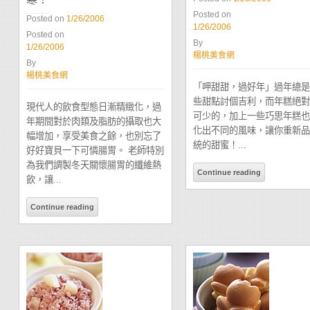
Posted on
Posted on
1/26/2006
1/26/2006
Posted on
By
1/26/2006
楊桃美食網
By
楊桃美食網
「呷甜甜，過好年」過年總是
些甜點討個吉利，而年糕絕對
現代人的飲食型態日漸精緻化，過
可少的，加上一些巧思年糕也
年期間對於肉類及脂肪的攝取也大
化出不同的風味，讓你重新品
幅增加，享受美食之餘，也別忘了
統的甜蜜！...
好好寶貝一下可憐腸胃。 老師特別
為我們調製冬天關懷腸胃的纖維熱
Continue reading
飲，讓...
Continue reading