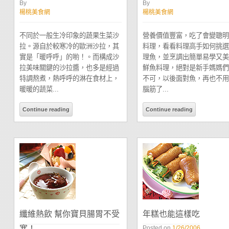
By
By
楊桃美食網
楊桃美食網
不同於一般生冷印象的蔬果生菜沙
營養價值豐富，吃了會變聰明
拉。源自於較寒冷的歐洲沙拉，其
料理，看看料理高手如何挑選
實是「暖呼呼」的喲！。而構成沙
理魚，並烹調出簡單易學又美
拉美味關鍵的沙拉醬，也多是經過
鮮魚料理，絕對是新手媽媽們
特調熬煮，熱呼呼的淋在食材上，
不可，以後面對魚，再也不用
暖暖的蔬菜...
腦筋了...
Continue reading
Continue reading
纖維熱飲 幫你寶貝腸胃不受
年糕也能這樣吃
寒！
Posted on
1/26/2006