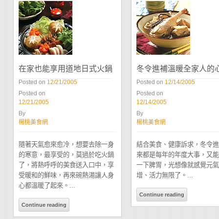
在家也能享用道地日式火鍋
冬令進補溫暖全家人的
Posted on
12/21/2005
Posted on
12/14/2005
Posted on
Posted on
12/21/2005
12/14/2005
By
By
楊桃美食網
楊桃美食網
隨著天氣愈來愈冷，想要去除一身
結合美食、健康訴求，冬令進
的寒意，最享受的，莫過於吃火鍋
來都是每年的年度大事，又能
了，將熱呼呼的美食送入口中，享
一下脾胃，光想像就感覺元氣
受暖和的鮮味，再來碗熱湯讓人身
增、活力無限了。...
心都溫暖了起來。...
Continue reading
Continue reading